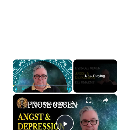
×
Now Playing
×
Play
Unmute
Fullscreen
Hypnose gegen Angst & Depression: Sanfter Weg zurück zu dir