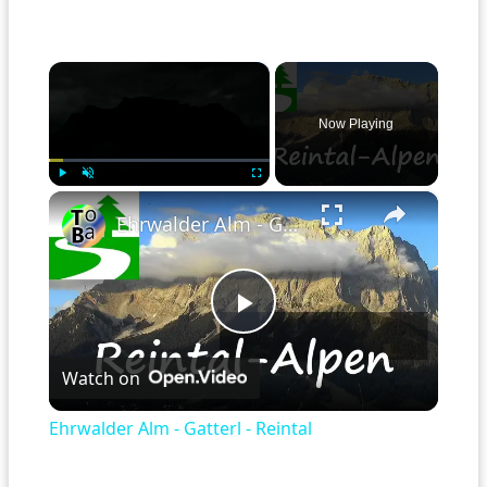
×
Now Playing
×
Play
Unmute
Fullscreen
Ehrwalder Alm - Gatterl - Reintal
Play
Watch on
Video
Ehrwalder Alm - Gatterl - Reintal