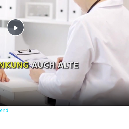
Play
Video
dend!