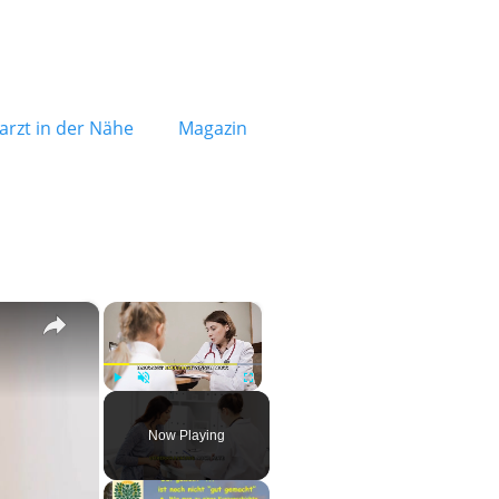
rzt in der Nähe
Magazin
×
×
Play
Unmute
Fullscreen
Now Playing