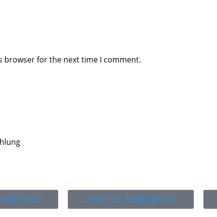
s browser for the next time I comment.
ahlung
igungsserum*
Lorano Pro Antiallergikum*