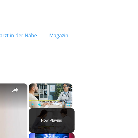
rzt in der Nähe
Magazin
×
×
Play
Unmute
Fullscreen
Now Playing