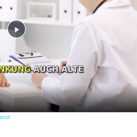
Play
Video
dend!