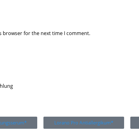
s browser for the next time I comment.
ahlung
igungsserum*
Lorano Pro Antiallergikum*