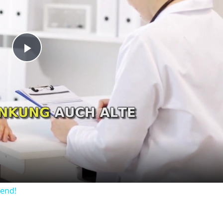
Play
Video
dend!