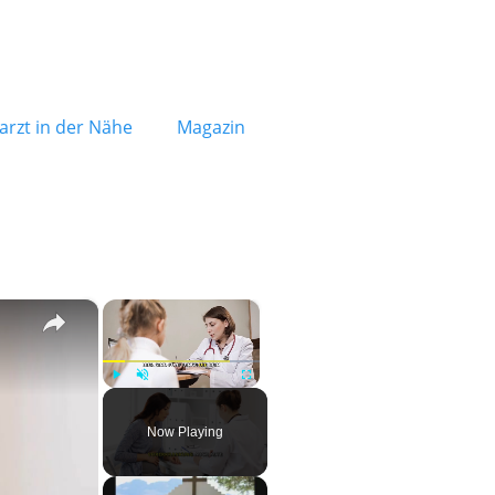
rzt in der Nähe
Magazin
×
×
Play
Unmute
Fullscreen
Now Playing