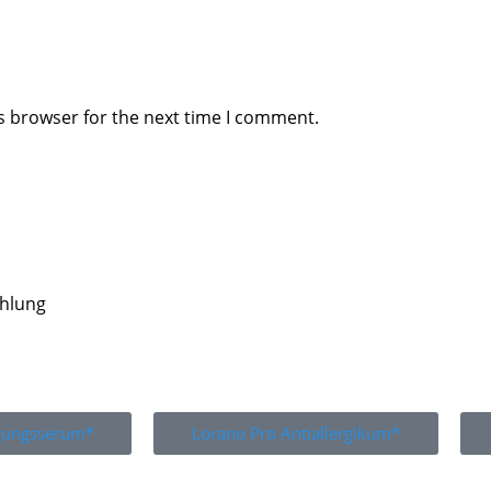
s browser for the next time I comment.
ahlung
igungsserum*
Lorano Pro Antiallergikum*