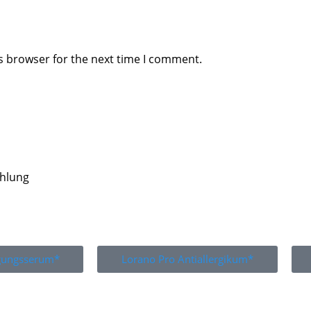
s browser for the next time I comment.
ahlung
igungsserum*
Lorano Pro Antiallergikum*