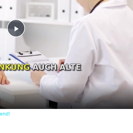
Play
Video
dend!