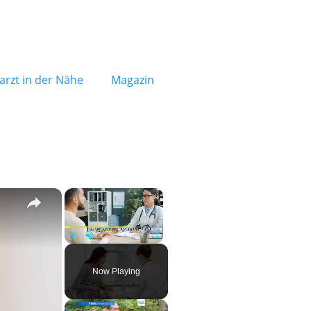
rzt in der Nähe
Magazin
×
×
Play
Unmute
Fullscreen
Now Playing