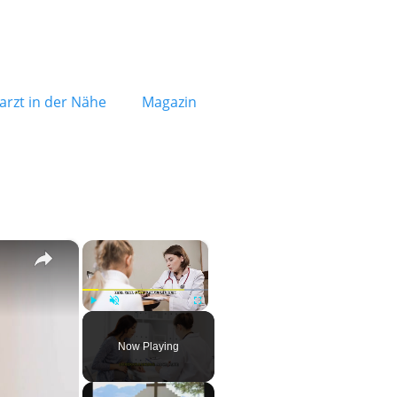
rzt in der Nähe
Magazin
×
×
Play
Unmute
Fullscreen
Now Playing