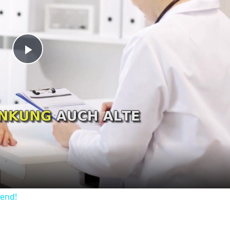
Play
Video
dend!