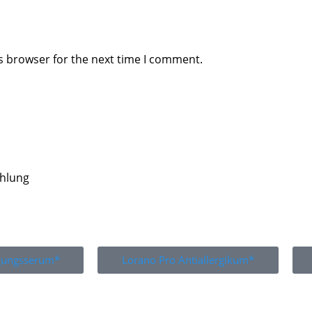
s browser for the next time I comment.
ahlung
igungsserum*
Lorano Pro Antiallergikum*