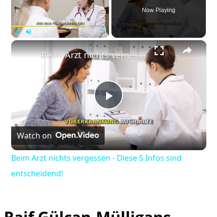
Now Playing
×
Play
Unmute
Fullscreen
Beim Arzt nichts vergessen - Diese 5 Infos sind entscheidend!
Play
Watch on
Video
Beim Arzt nichts vergessen - Diese 5 Infos sind
entscheidend!
Raif Gülcan-Mülligans