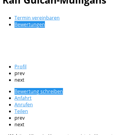
Termin vereinbaren
Bewertungen
Profil
prev
next
Bewertung schreiben
Anfahrt
Anrufen
Teilen
prev
next