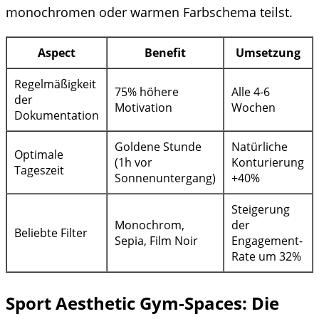
monochromen oder warmen Farbschema teilst.
Aspect
Benefit
Umsetzung
Regelmäßigkeit
75% höhere
Alle 4-6
der
Motivation
Wochen
Dokumentation
Goldene Stunde
Natürliche
Optimale
(1h vor
Konturierung
Tageszeit
Sonnenuntergang)
+40%
Steigerung
Monochrom,
der
Beliebte Filter
Sepia, Film Noir
Engagement-
Rate um 32%
Sport Aesthetic Gym-Spaces: Die