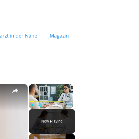
rzt in der Nähe
Magazin
×
×
Play
Unmute
Fullscreen
Now Playing