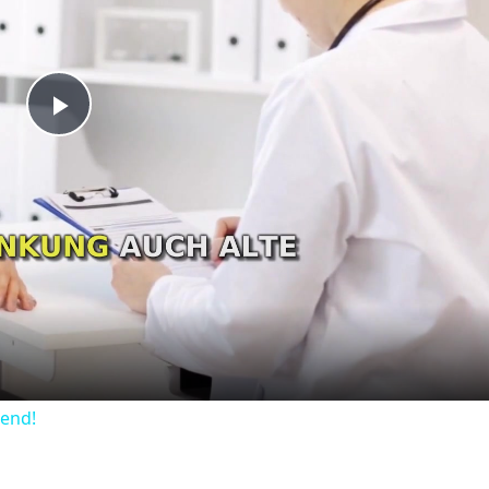
Play
Video
dend!