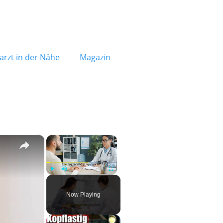
rzt in der Nähe
Magazin
×
×
Play
Unmute
Fullscreen
Now Playing