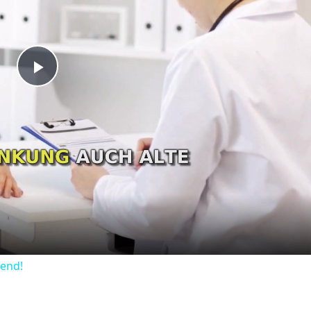
Play
Video
dend!