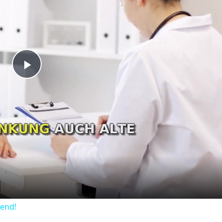
Play
Video
dend!