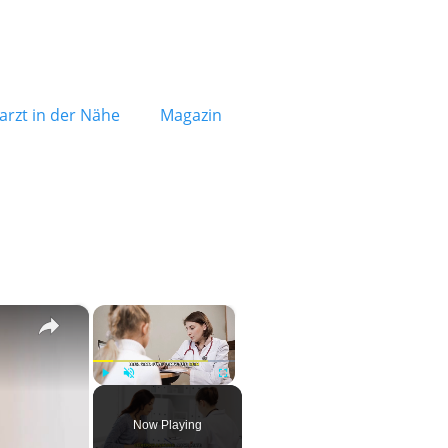
rzt in der Nähe
Magazin
×
×
Play
Unmute
Fullscreen
Now Playing