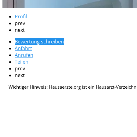
Profil
prev
next
Bewertung schreiben
Anfahrt
Anrufen
Teilen
prev
next