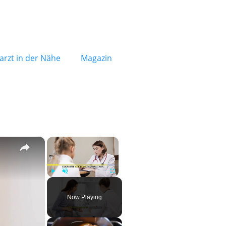
rzt in der Nähe
Magazin
×
×
Play
Unmute
Fullscreen
Now Playing