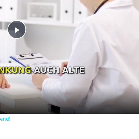
Play
Video
dend!