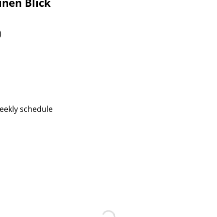
inen Blick
)
eekly schedule