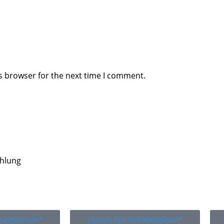
s browser for the next time I comment.
ahlung
igungsserum*
Lorano Pro Antiallergikum*