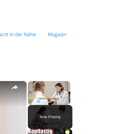
rzt in der Nähe
Magazin
×
×
Play
Unmute
Fullscreen
Now Playing