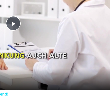
Play
Video
dend!