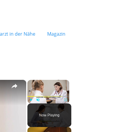
rzt in der Nähe
Magazin
×
×
Play
Unmute
Fullscreen
Now Playing