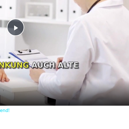
Play
Video
dend!