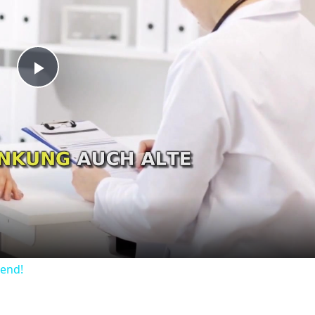
Play
Video
dend!