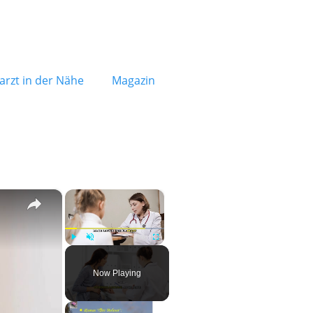
rzt in der Nähe
Magazin
×
×
Play
Unmute
Fullscreen
Now Playing