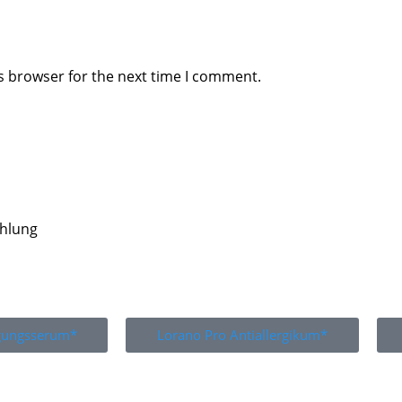
s browser for the next time I comment.
ahlung
igungsserum*
Lorano Pro Antiallergikum*