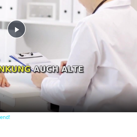
Play
Video
dend!