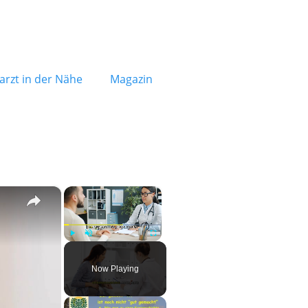
rzt in der Nähe
Magazin
×
×
Play
Unmute
Fullscreen
Now Playing