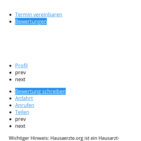
Termin vereinbaren
Bewertungen
Profil
prev
next
Bewertung schreiben
Anfahrt
Anrufen
Teilen
prev
next