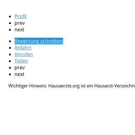
Profil
prev
next
Bewertung schreiben
Anfahrt
Anrufen
Teilen
prev
next