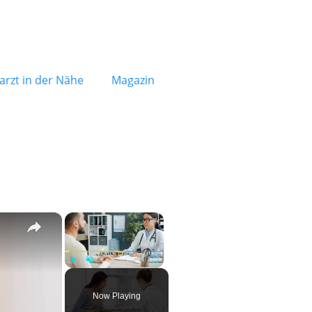
rzt in der Nähe
Magazin
×
×
Play
Unmute
Fullscreen
Now Playing