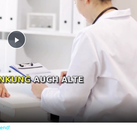
Play
Video
dend!