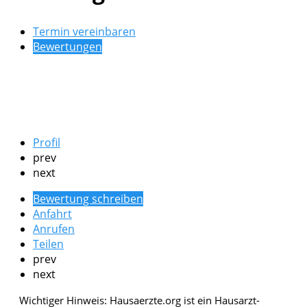
Termin vereinbaren
Bewertungen
Profil
prev
next
Bewertung schreiben
Anfahrt
Anrufen
Teilen
prev
next