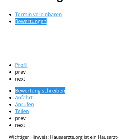
Termin vereinbaren
Bewertungen
Profil
prev
next
Bewertung schreiben
Anfahrt
Anrufen
Teilen
prev
next