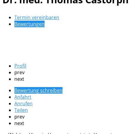
Termin vereinbaren
Bewertungen
Profil
prev
next
Bewertung schreiben
Anfahrt
Anrufen
Teilen
prev
next