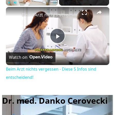
×
Play
Unmute
Fullscreen
Beim Arzt nichts vergessen - Diese 5 Infos sind entscheidend!
Play
Watch on
Video
Beim Arzt nichts vergessen - Diese 5 Infos sind
entscheidend!
Dr. med. Danko Cerovecki