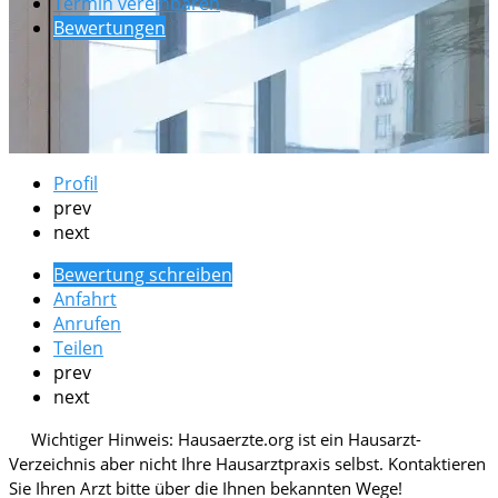
Termin vereinbaren
Bewertungen
Profil
prev
next
Bewertung schreiben
Anfahrt
Anrufen
Teilen
prev
next