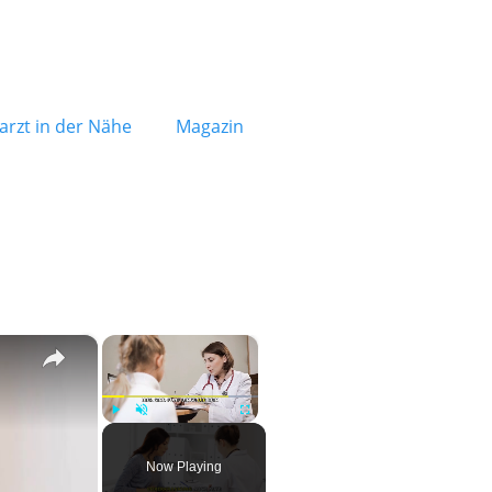
rzt in der Nähe
Magazin
×
×
Play
Unmute
Fullscreen
Now Playing