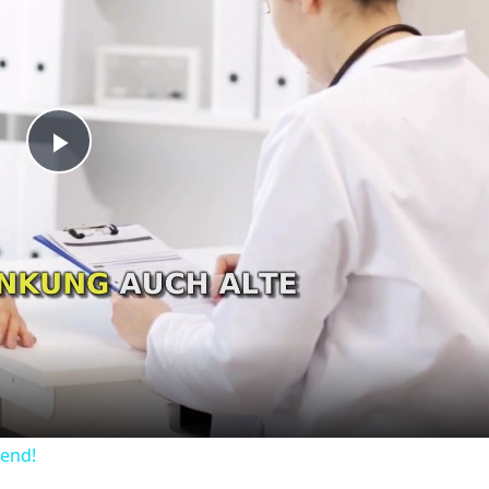
Play
Video
dend!