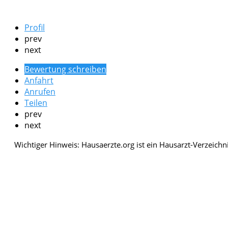
Profil
prev
next
Bewertung schreiben
Anfahrt
Anrufen
Teilen
prev
next