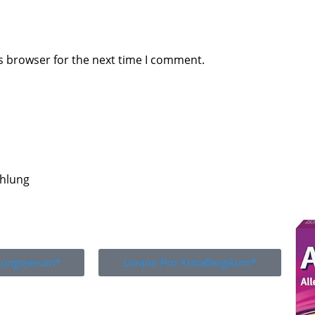
s browser for the next time I comment.
ahlung
igungsserum*
Lorano Pro Antiallergikum*