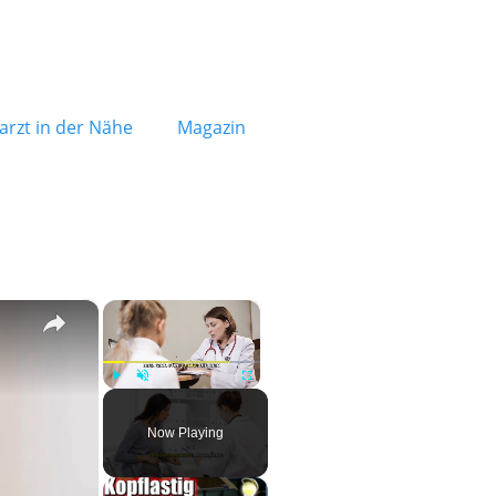
rzt in der Nähe
Magazin
×
×
Play
Unmute
Fullscreen
Now Playing