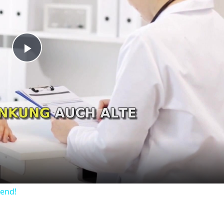
Play
Video
dend!