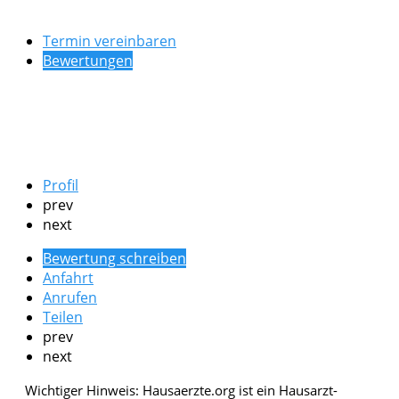
Termin vereinbaren
Bewertungen
Profil
prev
next
Bewertung schreiben
Anfahrt
Anrufen
Teilen
prev
next