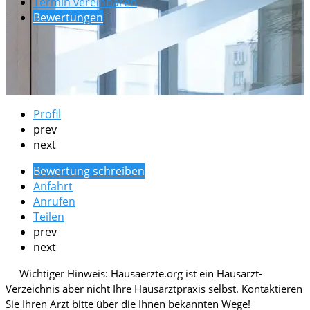
Termin vereinbaren
Bewertungen
Profil
prev
next
Bewertung schreiben
Anfahrt
Anrufen
Teilen
prev
next