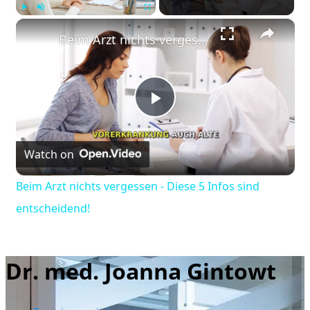
×
Play
Unmute
Fullscreen
Beim Arzt nichts vergessen - Diese 5 Infos sind entscheidend!
Play
Watch on
Video
Beim Arzt nichts vergessen - Diese 5 Infos sind
entscheidend!
Dr. med. Joanna Gintowt