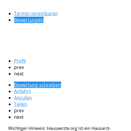
Termin vereinbaren
Bewertungen
Profil
prev
next
Bewertung schreiben
Anfahrt
Anrufen
Teilen
prev
next