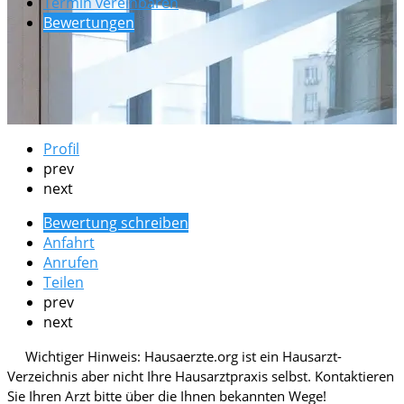
Termin vereinbaren
Bewertungen
Profil
prev
next
Bewertung schreiben
Anfahrt
Anrufen
Teilen
prev
next