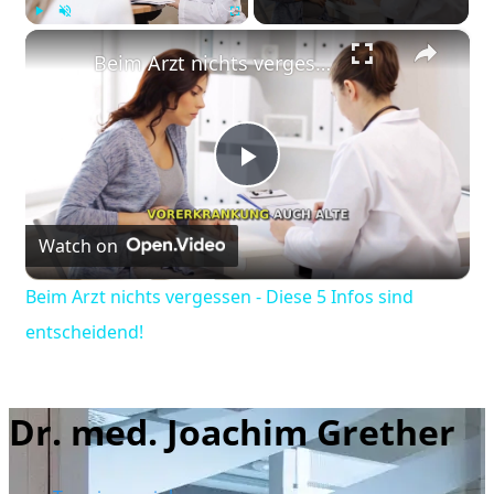
×
Play
Unmute
Fullscreen
Beim Arzt nichts vergessen - Diese 5 Infos sind entscheidend!
Play
Watch on
Video
Beim Arzt nichts vergessen - Diese 5 Infos sind
entscheidend!
Dr. med. Joachim Grether