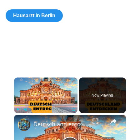
Hausarzt in Berlin
×
Now Playing
×
Play
Unmute
Fullscreen
Deutschland entdecken: Ein Juwel im Herzen Europas