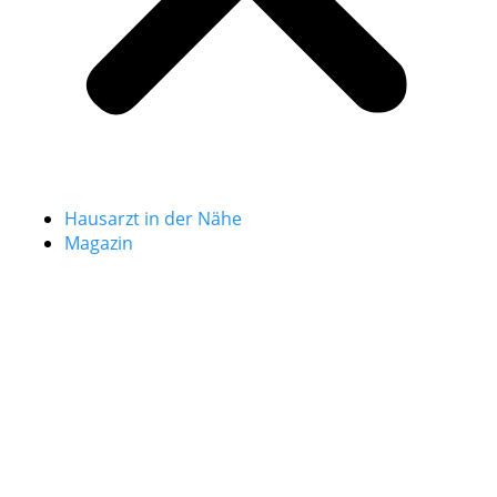
Hausarzt in der Nähe
Magazin
Hausarzt in Berlin
Du bist auf der Suche nach einem Hausarzt in Berlin?
Auf hausaerzte.org findest du ein großes Verzeichnis
niedergelassener Allgemeinmediziner in Berlin!