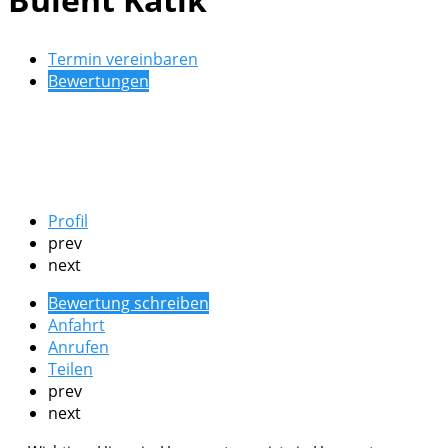
Termin vereinbaren
Bewertungen
Profil
prev
next
Bewertung schreiben
Anfahrt
Anrufen
Teilen
prev
next