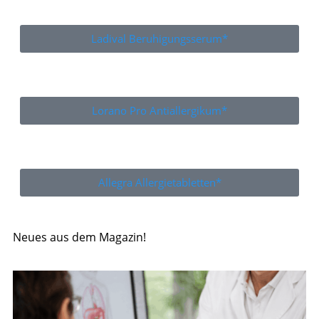
Ladival Beruhigungsserum*
Lorano Pro Antiallergikum*
Allegra Allergietabletten*
Neues aus dem Magazin!