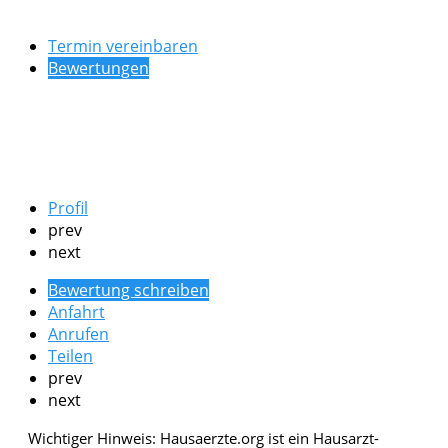
Termin vereinbaren
Bewertungen
Profil
prev
next
Bewertung schreiben
Anfahrt
Anrufen
Teilen
prev
next