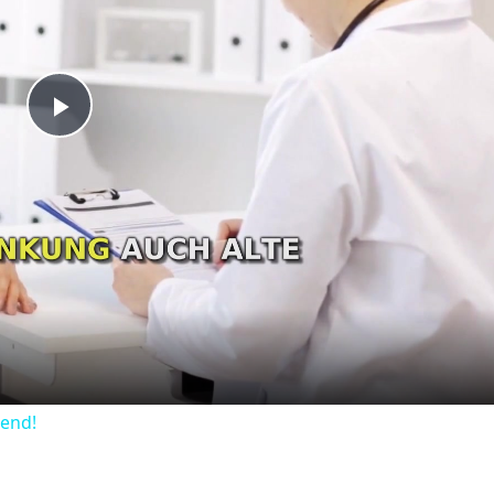
Play
Video
dend!