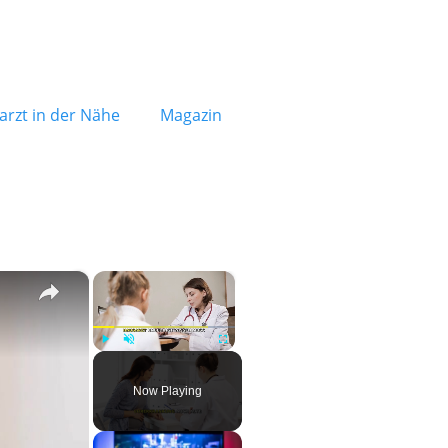
rzt in der Nähe
Magazin
×
×
Play
Unmute
Fullscreen
Now Playing