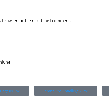
s browser for the next time I comment.
ahlung
igungsserum*
Lorano Pro Antiallergikum*