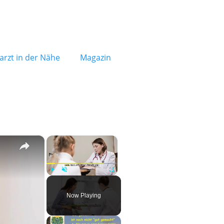
rzt in der Nähe
Magazin
×
×
Play
Unmute
Fullscreen
Now Playing