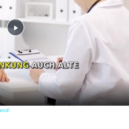
Play
Video
dend!