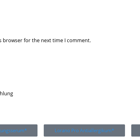
s browser for the next time I comment.
ahlung
igungsserum*
Lorano Pro Antiallergikum*