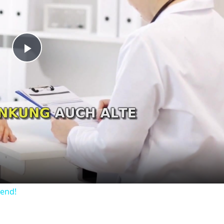
Play
Video
dend!