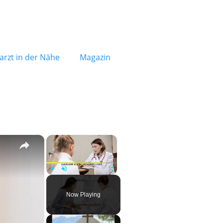
rzt in der Nähe
Magazin
×
×
Play
Unmute
Fullscreen
Now Playing