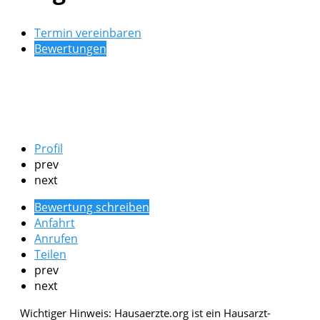
Termin vereinbaren
Bewertungen
Profil
prev
next
Bewertung schreiben
Anfahrt
Anrufen
Teilen
prev
next