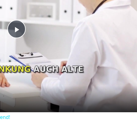
Play
Video
dend!