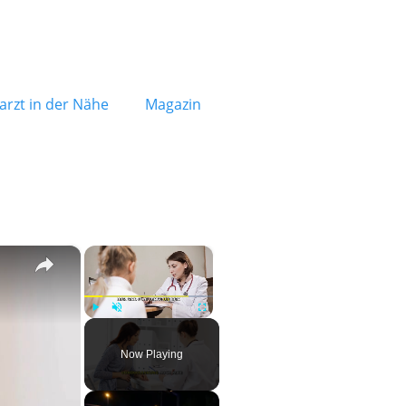
rzt in der Nähe
Magazin
×
×
Play
Unmute
Fullscreen
Now Playing