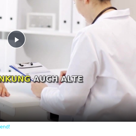
Play
Video
dend!