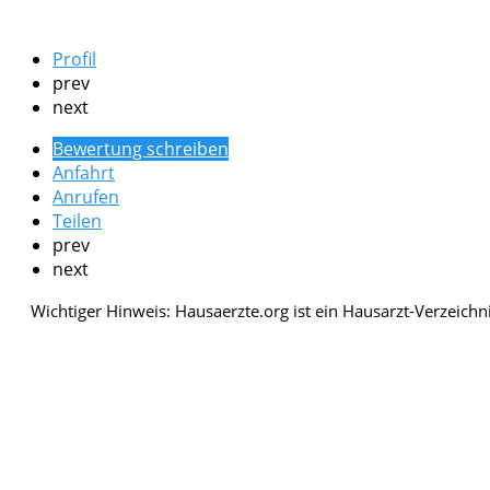
Profil
prev
next
Bewertung schreiben
Anfahrt
Anrufen
Teilen
prev
next