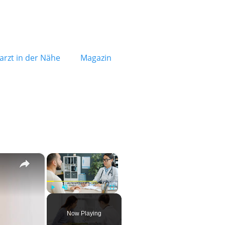
rzt in der Nähe
Magazin
×
×
Play
Unmute
Fullscreen
Now Playing