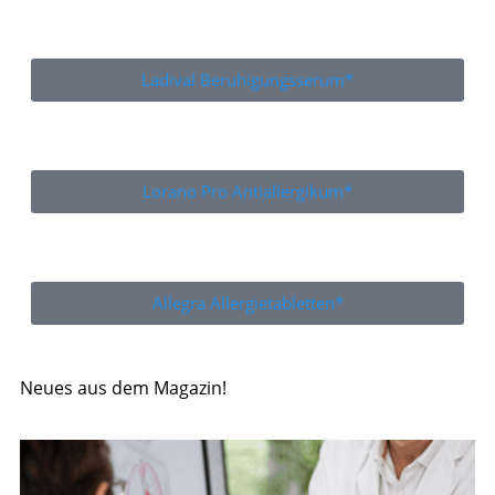
Ladival Beruhigungsserum*
Lorano Pro Antiallergikum*
Allegra Allergietabletten*
Neues aus dem Magazin!