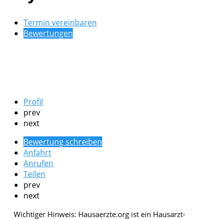
Termin vereinbaren
Bewertungen
Profil
prev
next
Bewertung schreiben
Anfahrt
Anrufen
Teilen
prev
next