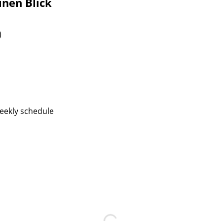
inen Blick
)
eekly schedule