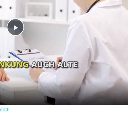
Play
Video
dend!