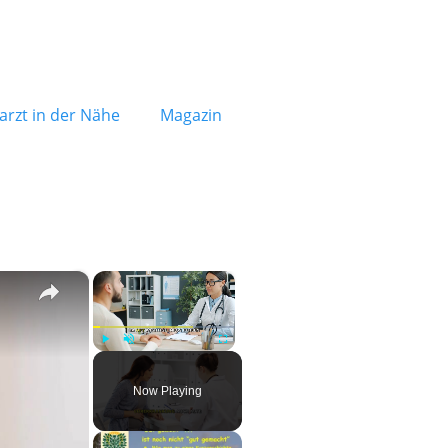
rzt in der Nähe
Magazin
×
×
Play
Unmute
Fullscreen
Now Playing