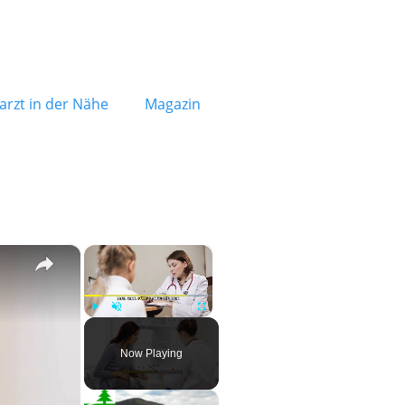
rzt in der Nähe
Magazin
×
×
Play
Unmute
Fullscreen
Now Playing