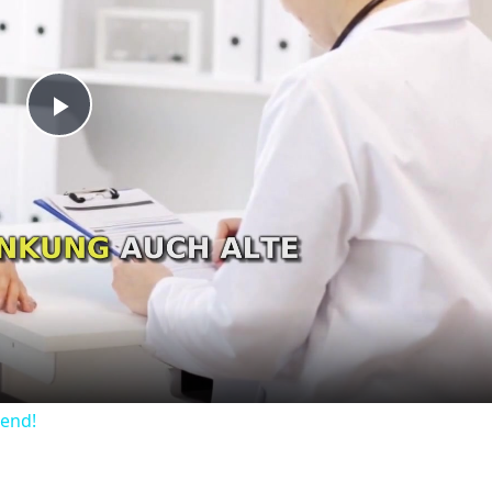
Play
Video
dend!