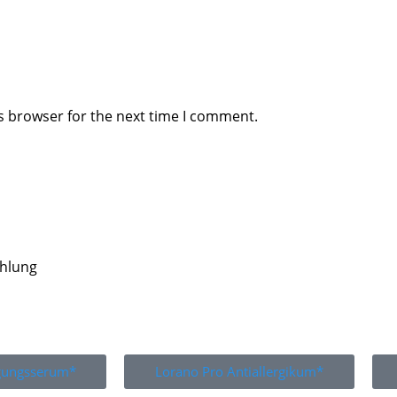
s browser for the next time I comment.
ahlung
igungsserum*
Lorano Pro Antiallergikum*