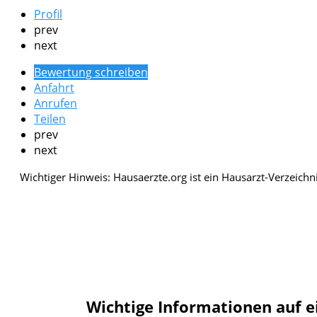
Profil
prev
next
Bewertung schreiben
Anfahrt
Anrufen
Teilen
prev
next
Wichtige Informationen auf e