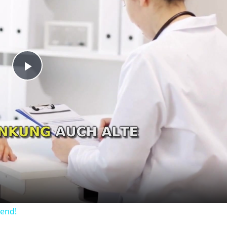
Play
Video
dend!