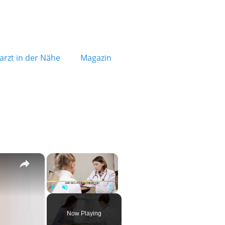
rzt in der Nähe
Magazin
×
×
Play
Unmute
Fullscreen
Now Playing