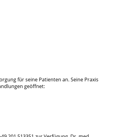
orgung für seine Patienten an. Seine Praxis
andlungen geöffnet:
+49 201 513351 zur Verfügung. Dr. med.