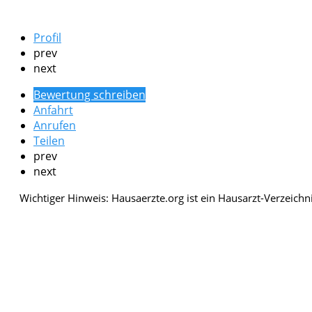
Profil
prev
next
Bewertung schreiben
Anfahrt
Anrufen
Teilen
prev
next