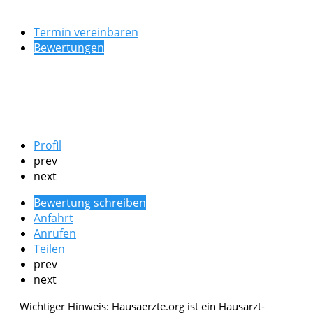
Termin vereinbaren
Bewertungen
Profil
prev
next
Bewertung schreiben
Anfahrt
Anrufen
Teilen
prev
next