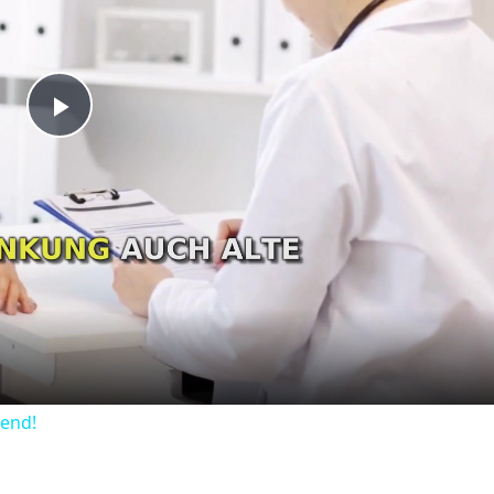
Play
Video
dend!