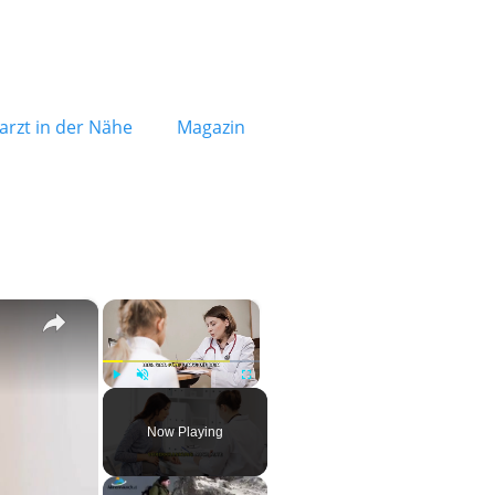
rzt in der Nähe
Magazin
×
×
Play
Unmute
Fullscreen
Now Playing