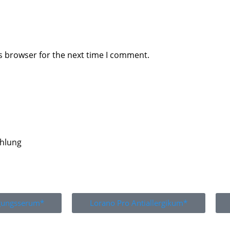
s browser for the next time I comment.
ahlung
igungsserum*
Lorano Pro Antiallergikum*