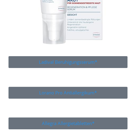
Ladival Beruhigungsserum*
Lorano Pro Antiallergikum*
Allegra Allergietabletten*