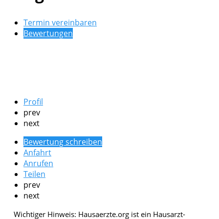
Termin vereinbaren
Bewertungen
Profil
prev
next
Bewertung schreiben
Anfahrt
Anrufen
Teilen
prev
next