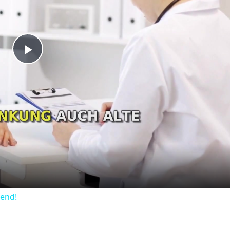
Play
Video
dend!