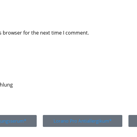
s browser for the next time I comment.
ahlung
igungsserum*
Lorano Pro Antiallergikum*