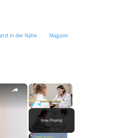
rzt in der Nähe
Magazin
×
×
Play
Unmute
Fullscreen
Now Playing