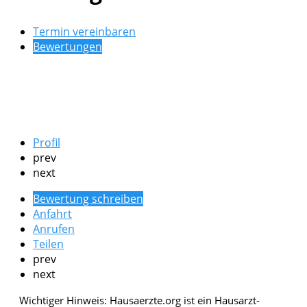
Termin vereinbaren
Bewertungen
Profil
prev
next
Bewertung schreiben
Anfahrt
Anrufen
Teilen
prev
next