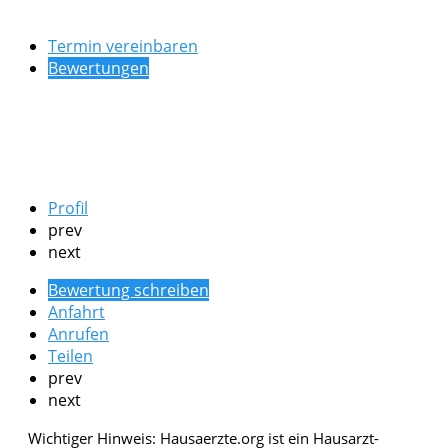
Termin vereinbaren
Bewertungen
Profil
prev
next
Bewertung schreiben
Anfahrt
Anrufen
Teilen
prev
next