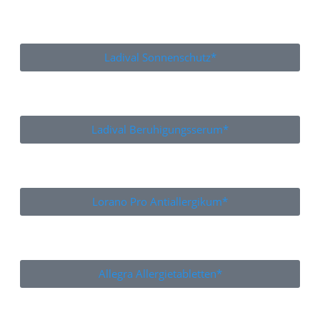
Ladival Sonnenschutz*
Ladival Beruhigungsserum*
Lorano Pro Antiallergikum*
Allegra Allergietabletten*